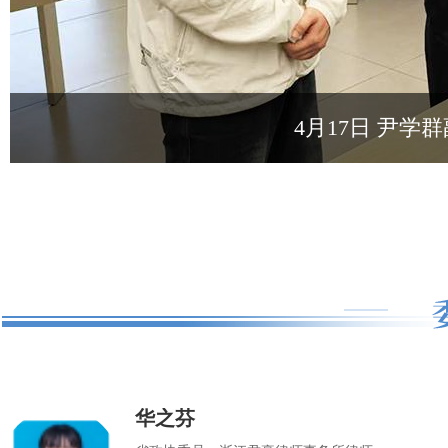
4月17日 尹
华之芬